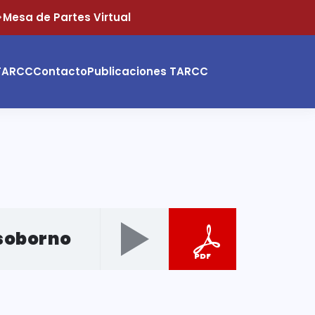
>
Mesa de Partes Virtual
 TARCC
Contacto
Publicaciones TARCC
isoborno
PDF