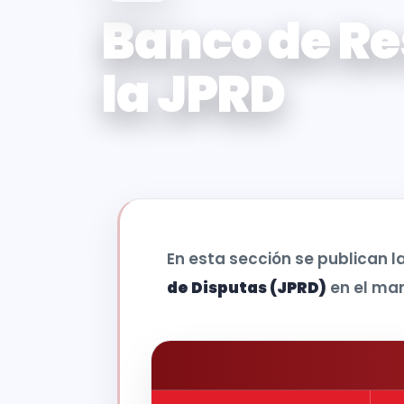
Banco de Re
la JPRD
En esta sección se publican l
de Disputas (JPRD)
en el ma