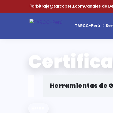
arbitraje@tarccperu.com
Canales de D
TARCC-Perú
Ser
Certific
Herramientas de Ge
JPRD